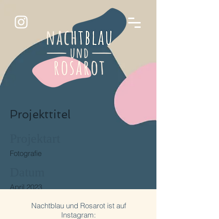
Projekttitel
Projektart
Fotografie
Datum
April 2023
Nachtblau und Rosarot ist auf
Hier kannst du dein Projekt beschreiben.
Instagram:
Gib einen kurzen Überblick oder gehe ins